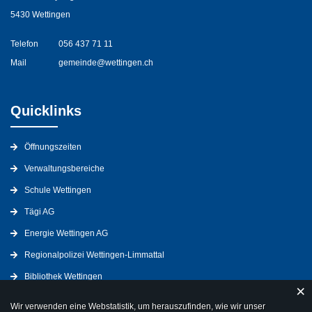
5430 Wettingen
Telefon
056 437 71 11
Mail
gemeinde@wettingen.ch
Quicklinks
Öffnungszeiten
Verwaltungsbereiche
Schule Wettingen
Tägi AG
Energie Wettingen AG
Regionalpolizei Wettingen-Limmattal
Bibliothek Wettingen
×
Wir verwenden eine Webstatistik, um herauszufinden, wie wir unser