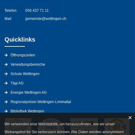
Telefon
056 437 71 11
Mail
gemeinde@wettingen.ch
Quicklinks
Öffnungszeiten
Verwaltungsbereiche
Schule Wettingen
Tägi AG
Energie Wettingen AG
Regionalpolizei Wettingen-Limmattal
Bibliothek Wettingen
×
Wir verwenden eine Webstatistik, um herauszufinden, wie wir unser
Webangebot für Sie verbessern können. Alle Daten werden anonymisiert