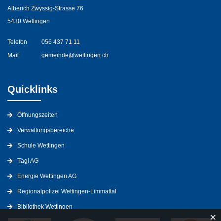
Alberich Zwyssig-Strasse 76
5430 Wettingen
Telefon
056 437 71 11
Mail
gemeinde@wettingen.ch
Quicklinks
Öffnungszeiten
Verwaltungsbereiche
Schule Wettingen
Tägi AG
Energie Wettingen AG
Regionalpolizei Wettingen-Limmattal
Bibliothek Wettingen
×