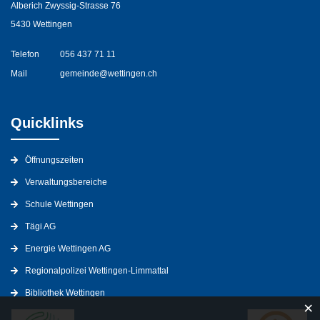
Alberich Zwyssig-Strasse 76
5430 Wettingen
Telefon
056 437 71 11
Mail
gemeinde@wettingen.ch
Quicklinks
Öffnungszeiten
Verwaltungsbereiche
Schule Wettingen
Tägi AG
Energie Wettingen AG
Regionalpolizei Wettingen-Limmattal
Bibliothek Wettingen
×