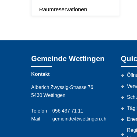
Raumreservationen
Gemeinde Wettingen
Quic
Kontakt
Öffn
Verw
Alberich Zwyssig-Strasse 76
5430 Wettingen
Schu
Tägi
Telefon
056 437 71 11
Mail
gemeinde@wettingen.ch
Ener
Regi