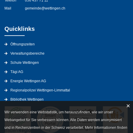
Telefon
056 437 71 11
Mail
gemeinde@wettingen.ch
Quicklinks
Öffnungszeiten
Verwaltungsbereiche
Schule Wettingen
Tägi AG
Energie Wettingen AG
Regionalpolizei Wettingen-Limmattal
Bibliothek Wettingen
×
Wir verwenden eine Webstatistik, um herauszufinden, wie wir unser
Webangebot für Sie verbessern können. Alle Daten werden anonymisiert
und in Rechenzentren in der Schweiz verarbeitet. Mehr Informationen finden