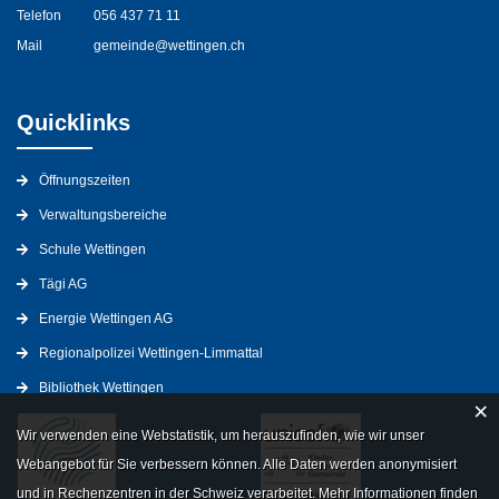
Telefon
056 437 71 11
Mail
gemeinde@wettingen.ch
Quicklinks
Öffnungszeiten
Verwaltungsbereiche
Schule Wettingen
Tägi AG
Energie Wettingen AG
Regionalpolizei Wettingen-Limmattal
Bibliothek Wettingen
×
Wir verwenden eine Webstatistik, um herauszufinden, wie wir unser
Webangebot für Sie verbessern können. Alle Daten werden anonymisiert
und in Rechenzentren in der Schweiz verarbeitet. Mehr Informationen finden