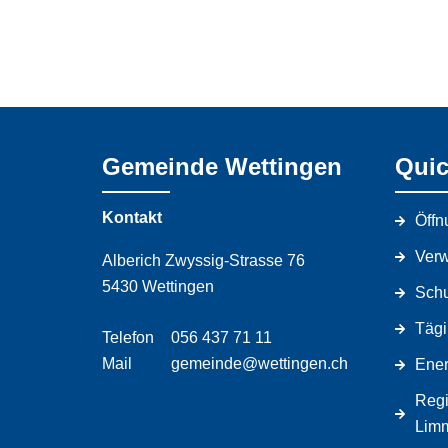
Gemeinde Wettingen
Quic
Kontakt
Öffn
Verw
Alberich Zwyssig-Strasse 76
5430 Wettingen
Schu
Tägi
Telefon
056 437 71 11
Mail
gemeinde@wettingen.ch
Ener
Regi
Limm