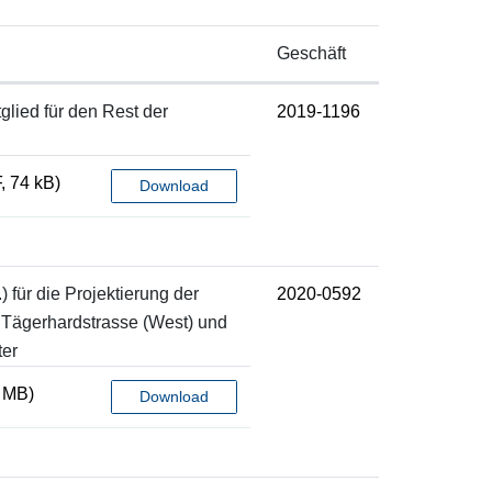
Geschäft
lied für den Rest der
2019-1196
, 74 kB)
Download
 für die Projektierung der
2020-0592
 Tägerhardstrasse (West) und
ter
7 MB)
Download