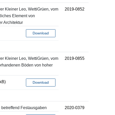
rer Kleiner Leo, WettiGrüen, vom
2019-0852
liches Element von
r Architektur
Download
rer Kleiner Leo, WettiGrüen, vom
2019-0855
vorhandenen Böden von hoher
kB)
Download
0 betreffend Festausgaben
2020-0379